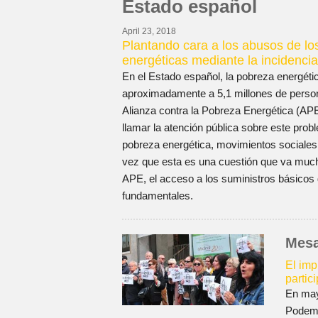
Estado español
April 23, 2018
Plantando cara a los abusos de l
energéticas mediante la incidencia
En el Estado español, la pobreza energéti
aproximadamente a 5,1 millones de persona
Alianza contra la Pobreza Energética (AP
llamar la atención pública sobre este prob
pobreza energética, movimientos sociales
vez que esta es una cuestión que va mucho 
APE, el acceso a los suministros básico
fundamentales.
Mesa
El imp
partic
En may
Podemo