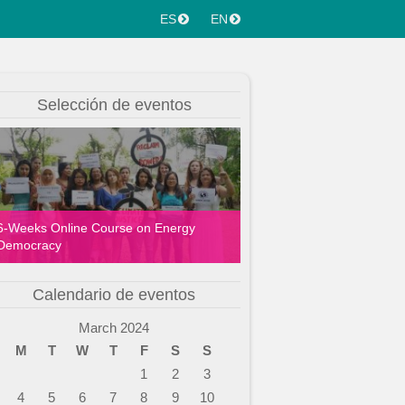
ES
EN
Selección de eventos
6-Weeks Online Course on Energy
Democracy
Calendario de eventos
March 2024
M
T
W
T
F
S
S
1
2
3
4
5
6
7
8
9
10