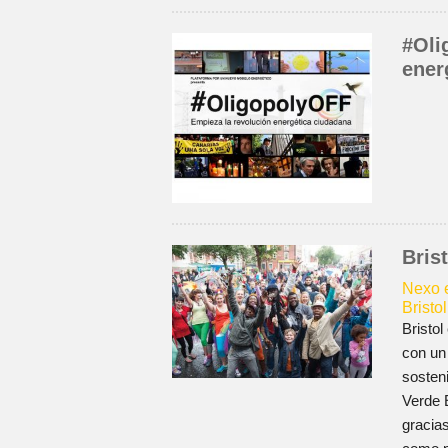
#Oli
ener
Bris
Nexo e
Bristo
Bristo
con un 
sosten
Verde 
gracias