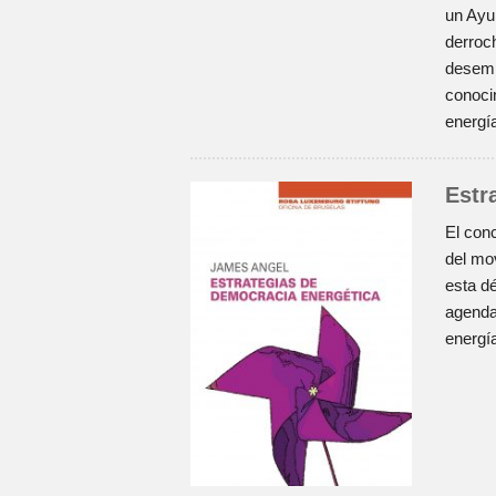
un Ayu
derroc
desemp
conoci
energí
Estr
El con
del mov
esta d
agenda
energí